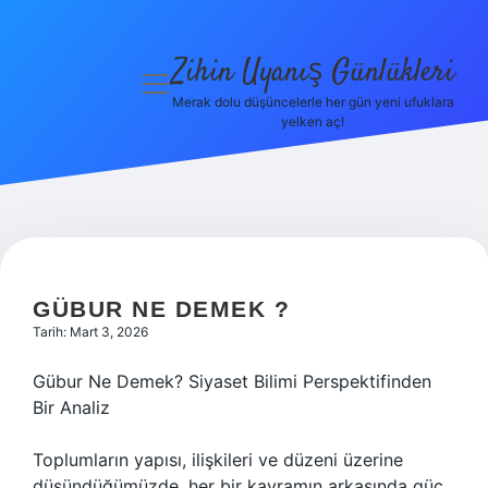
Zihin Uyanış Günlükleri
menüyü
aç
Merak dolu düşüncelerle her gün yeni ufuklara
yelken aç!
Gizlilik
Politikası
Hakkımızda
Yasal Uyarı
GÜBUR NE DEMEK ?
Tarih: Mart 3, 2026
Gübur Ne Demek? Siyaset Bilimi Perspektifinden
Bir Analiz
Toplumların yapısı, ilişkileri ve düzeni üzerine
düşündüğümüzde, her bir kavramın arkasında güç,