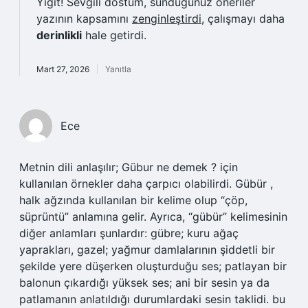
Yiğit! Sevgili dostum, sunduğunuz öneriler
yazının kapsamını
zenginleştirdi
, çalışmayı daha
derinlikli
hale getirdi.
Mart 27, 2026
Yanıtla
Ece
Metnin dili anlaşılır; Gübur ne demek ? için
kullanılan örnekler daha çarpıcı olabilirdi. Gübür ,
halk ağzında kullanılan bir kelime olup “çöp,
süprüntü” anlamına gelir. Ayrıca, “gübür” kelimesinin
diğer anlamları şunlardır: gübre; kuru ağaç
yaprakları, gazel; yağmur damlalarının şiddetli bir
şekilde yere düşerken oluşturduğu ses; patlayan bir
balonun çıkardığı yüksek ses; ani bir sesin ya da
patlamanın anlatıldığı durumlardaki sesin taklidi. bu