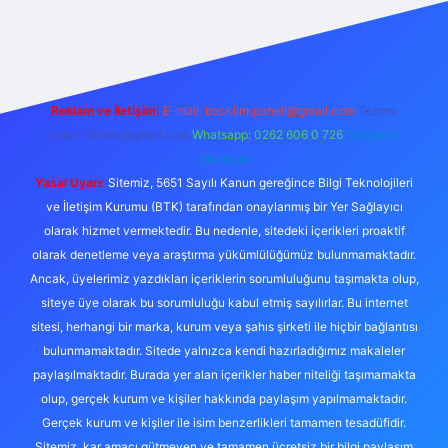
casino
Reklam ve İletişim:
E-mail:
backlinkpaneli@gmail.com
Teams:
forumhizmeti@gmail.com
Whatsapp: 0262 606 0 726
Telegram:
@karabul
Yasal Uyarı:
Sitemiz, 5651 Sayılı Kanun gereğince Bilgi Teknolojileri
ve İletişim Kurumu (BTK) tarafından onaylanmış bir Yer Sağlayıcı
olarak hizmet vermektedir. Bu nedenle, sitedeki içerikleri proaktif
olarak denetleme veya araştırma yükümlülüğümüz bulunmamaktadır.
Ancak, üyelerimiz yazdıkları içeriklerin sorumluluğunu taşımakta olup,
siteye üye olarak bu sorumluluğu kabul etmiş sayılırlar. Bu internet
sitesi, herhangi bir marka, kurum veya şahıs şirketi ile hiçbir bağlantısı
bulunmamaktadır. Sitede yalnızca kendi hazırladığımız makaleler
paylaşılmaktadır. Burada yer alan içerikler haber niteliği taşımamakta
olup, gerçek kurum ve kişiler hakkında paylaşım yapılmamaktadır.
Gerçek kurum ve kişiler ile isim benzerlikleri tamamen tesadüfidir.
Sitemiz, kar amacı gütmeyen ve tamamen ücretsiz bir bilgi paylaşım