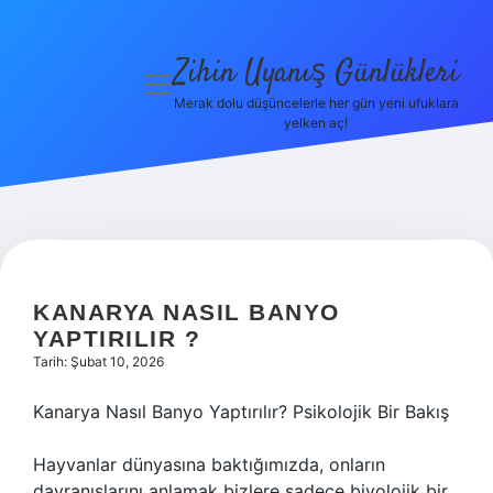
Zihin Uyanış Günlükleri
menüyü
aç
Merak dolu düşüncelerle her gün yeni ufuklara
yelken aç!
Gizlilik
Politikası
Hakkımızda
Yasal Uyarı
KANARYA NASIL BANYO
YAPTIRILIR ?
Tarih: Şubat 10, 2026
Kanarya Nasıl Banyo Yaptırılır? Psikolojik Bir Bakış
Hayvanlar dünyasına baktığımızda, onların
davranışlarını anlamak bizlere sadece biyolojik bir