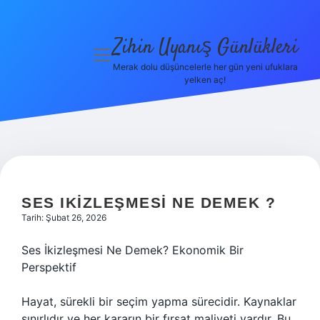
Zihin Uyanış Günlükleri
menüyü
aç
Merak dolu düşüncelerle her gün yeni ufuklara
yelken aç!
Gizlilik
Politikası
Hakkımızda
Yasal Uyarı
SES IKIZLEŞMESI NE DEMEK ?
Tarih: Şubat 26, 2026
Ses İkizleşmesi Ne Demek? Ekonomik Bir
Perspektif
Hayat, sürekli bir seçim yapma sürecidir. Kaynaklar
sınırlıdır ve her kararın bir fırsat maliyeti vardır. Bu