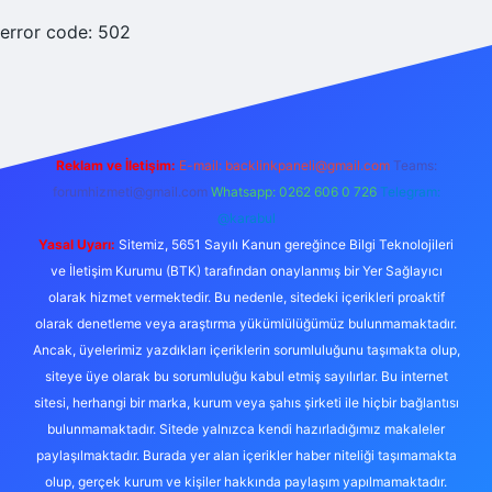
error code: 502
Reklam ve İletişim:
E-mail:
backlinkpaneli@gmail.com
Teams:
forumhizmeti@gmail.com
Whatsapp: 0262 606 0 726
Telegram:
@karabul
Yasal Uyarı:
Sitemiz, 5651 Sayılı Kanun gereğince Bilgi Teknolojileri
ve İletişim Kurumu (BTK) tarafından onaylanmış bir Yer Sağlayıcı
olarak hizmet vermektedir. Bu nedenle, sitedeki içerikleri proaktif
olarak denetleme veya araştırma yükümlülüğümüz bulunmamaktadır.
Ancak, üyelerimiz yazdıkları içeriklerin sorumluluğunu taşımakta olup,
siteye üye olarak bu sorumluluğu kabul etmiş sayılırlar. Bu internet
sitesi, herhangi bir marka, kurum veya şahıs şirketi ile hiçbir bağlantısı
bulunmamaktadır. Sitede yalnızca kendi hazırladığımız makaleler
paylaşılmaktadır. Burada yer alan içerikler haber niteliği taşımamakta
olup, gerçek kurum ve kişiler hakkında paylaşım yapılmamaktadır.