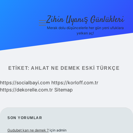
Zihin Uyanış Günlükleri
menüyü
aç
Merak dolu düşüncelerle her gün yeni ufuklara
yelken aç!
Gizlilik
Politikası
Hakkımızda
ETIKET:
AHLAT NE DEMEK ESKI TÜRKÇE
Yasal Uyarı
https://socialbayi.com
https://korloff.com.tr
https://dekorelle.com.tr
Sitemap
SIDEBAR
SON YORUMLAR
Gudubet karı ne demek ?
için
admin