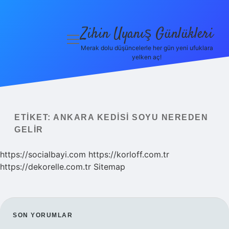
Zihin Uyanış Günlükleri
menüyü
aç
Merak dolu düşüncelerle her gün yeni ufuklara
yelken aç!
Gizlilik
Politikası
Hakkımızda
ETIKET:
ANKARA KEDISI SOYU NEREDEN
Yasal Uyarı
GELIR
https://socialbayi.com
https://korloff.com.tr
https://dekorelle.com.tr
Sitemap
SIDEBAR
SON YORUMLAR