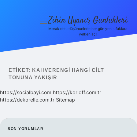
Zihin Uyanış Günlükleri
menüyü
aç
Merak dolu düşüncelerle her gün yeni ufuklara
yelken aç!
Gizlilik
Politikası
Hakkımızda
ETIKET:
KAHVERENGI HANGI CILT
Yasal Uyarı
TONUNA YAKIŞIR
https://socialbayi.com
https://korloff.com.tr
https://dekorelle.com.tr
Sitemap
SIDEBAR
SON YORUMLAR