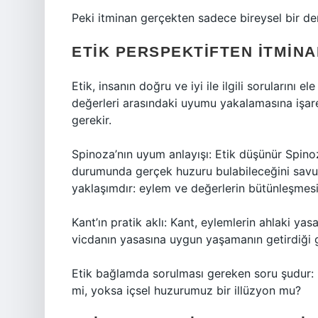
Peki itminan gerçekten sadece bireysel bir de
ETIK PERSPEKTIFTEN İTMIN
Etik, insanın doğru ve iyi ile ilgili sorularını el
değerleri arasındaki uyumu yakalamasına işare
gerekir.
Spinoza’nın uyum anlayışı: Etik düşünür Spinoz
durumunda gerçek huzuru bulabileceğini savunur
yaklaşımdır: eylem ve değerlerin bütünleşmesi
Kant’ın pratik aklı: Kant, eylemlerin ahlaki ya
vicdanın yasasına uygun yaşamanın getirdiği g
Etik bağlamda sorulması gereken soru şudur: 
mi, yoksa içsel huzurumuz bir illüzyon mu?