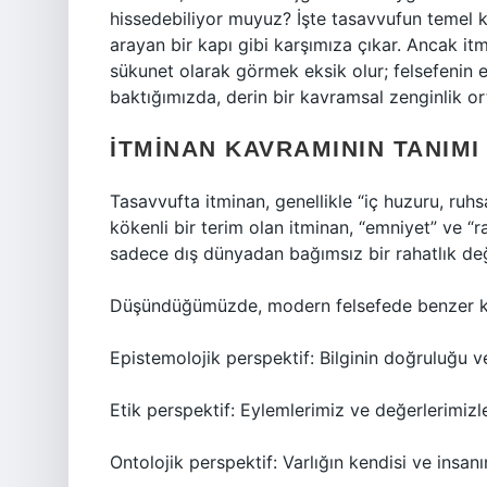
hissedebiliyor muyuz? İşte tasavvufun temel 
arayan bir kapı gibi karşımıza çıkar. Ancak it
sükunet olarak görmek eksik olur; felsefenin e
baktığımızda, derin bir kavramsal zenginlik or
İTMINAN KAVRAMININ TANIMI
Tasavvufta itminan, genellikle “iç huzuru, ruh
kökenli bir terim olan itminan, “emniyet” ve “
sadece dış dünyadan bağımsız bir rahatlık deği
Düşündüğümüzde, modern felsefede benzer ka
Epistemolojik perspektif: Bilginin doğruluğu ve
Etik perspektif: Eylemlerimiz ve değerlerimiz
Ontolojik perspektif: Varlığın kendisi ve insanı