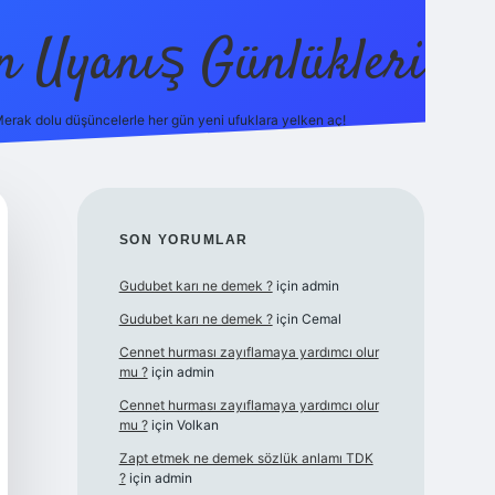
in Uyanış Günlükleri
erak dolu düşüncelerle her gün yeni ufuklara yelken aç!
vdcasino
SIDEBAR
SON YORUMLAR
Gudubet karı ne demek ?
için
admin
Gudubet karı ne demek ?
için
Cemal
Cennet hurması zayıflamaya yardımcı olur
mu ?
için
admin
Cennet hurması zayıflamaya yardımcı olur
mu ?
için
Volkan
Zapt etmek ne demek sözlük anlamı TDK
?
için
admin