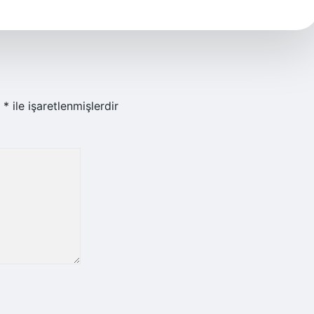
r
*
ile işaretlenmişlerdir