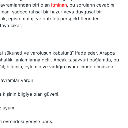
kavramlarından biri olan
itminan
, bu soruların cevabını
minanı sadece ruhsal bir huzur veya duygusal bir
tik, epistemoloji ve ontoloji perspektiflerinden
taya çıkar.
sal sükuneti ve varoluşun kabulünü” ifade eder. Arapça
rahatlık” anlamlarına gelir. Ancak tasavvufi bağlamda, bu
l; bilginin, eylemin ve varlığın uyum içinde olmasıdır.
vramlar vardır:
 kişinin bilgiye olan güveni.
le uyum.
n evrendeki yeriyle barış.