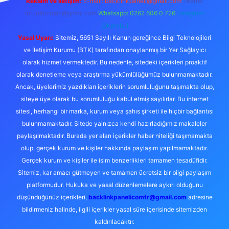
Reklam ve İletişim:
E-mail:
backlinkpaneli@gmail.com
Teams:
forumhizmeti@gmail.com
Whatsapp: 0262 606 0 726
Telegram:
@karabul
Yasal Uyarı:
Sitemiz, 5651 Sayılı Kanun gereğince Bilgi Teknolojileri
ve İletişim Kurumu (BTK) tarafından onaylanmış bir Yer Sağlayıcı
olarak hizmet vermektedir. Bu nedenle, sitedeki içerikleri proaktif
olarak denetleme veya araştırma yükümlülüğümüz bulunmamaktadır.
Ancak, üyelerimiz yazdıkları içeriklerin sorumluluğunu taşımakta olup,
siteye üye olarak bu sorumluluğu kabul etmiş sayılırlar. Bu internet
sitesi, herhangi bir marka, kurum veya şahıs şirketi ile hiçbir bağlantısı
bulunmamaktadır. Sitede yalnızca kendi hazırladığımız makaleler
paylaşılmaktadır. Burada yer alan içerikler haber niteliği taşımamakta
olup, gerçek kurum ve kişiler hakkında paylaşım yapılmamaktadır.
Gerçek kurum ve kişiler ile isim benzerlikleri tamamen tesadüfidir.
Sitemiz, kar amacı gütmeyen ve tamamen ücretsiz bir bilgi paylaşım
platformudur. Hukuka ve yasal düzenlemelere aykırı olduğunu
düşündüğünüz içerikleri,
backlinkpanelicomtr@gmail.com
adresine
bildirmeniz halinde, ilgili içerikler yasal süre içerisinde sitemizden
kaldırılacaktır.