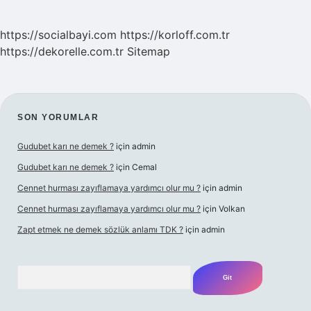
https://socialbayi.com
https://korloff.com.tr
https://dekorelle.com.tr
Sitemap
SIDEBAR
SON YORUMLAR
Gudubet karı ne demek ?
için
admin
Gudubet karı ne demek ?
için
Cemal
Cennet hurması zayıflamaya yardımcı olur mu ?
için
admin
Cennet hurması zayıflamaya yardımcı olur mu ?
için
Volkan
Zapt etmek ne demek sözlük anlamı TDK ?
için
admin
Arama