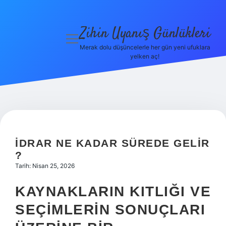
Zihin Uyanış Günlükleri
menüyü
aç
Merak dolu düşüncelerle her gün yeni ufuklara
yelken aç!
Gizlilik
Politikası
Hakkımızda
Yasal Uyarı
İDRAR NE KADAR SÜREDE GELIR
?
Tarih: Nisan 25, 2026
KAYNAKLARIN KITLIĞI VE
SEÇIMLERIN SONUÇLARI