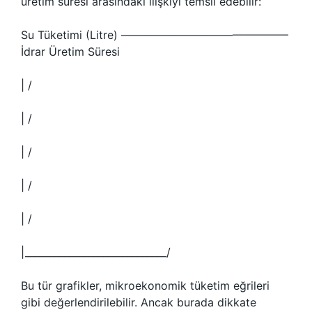
üretim süresi arasındaki ilişkiyi temsil edebilir:
Su Tüketimi (Litre) ———————————————
İdrar Üretim Süresi
| /
| /
| /
| /
| /
|_____________________________/
Bu tür grafikler, mikroekonomik tüketim eğrileri
gibi değerlendirilebilir. Ancak burada dikkate