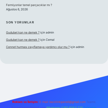
Fermiyonlar temel parçacıklar mı ?
Ağustos 6, 2026
SON YORUMLAR
Gudubet karı ne demek ?
için
admin
Gudubet karı ne demek ?
için
Cemal
Cennet hurması zayıflamaya yardımcı olur mu ?
için
admin
dcasino
Reklam ve İletişim:
E-mail:
backlinkpaneli@gmail.com
Teams:
forumhizmeti@gmail.com
Whatsapp: 0262 606 0 726
Telegram: