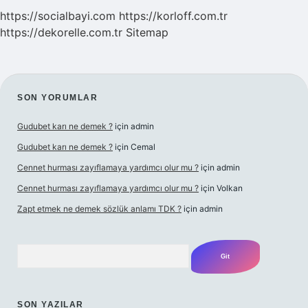
https://socialbayi.com
https://korloff.com.tr
https://dekorelle.com.tr
Sitemap
SIDEBAR
SON YORUMLAR
Gudubet karı ne demek ?
için
admin
Gudubet karı ne demek ?
için
Cemal
Cennet hurması zayıflamaya yardımcı olur mu ?
için
admin
Cennet hurması zayıflamaya yardımcı olur mu ?
için
Volkan
Zapt etmek ne demek sözlük anlamı TDK ?
için
admin
Arama
SON YAZILAR