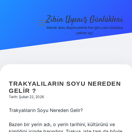
Zihin Uyanış Günlükleri
menüyü
aç
Merak dolu düşüncelerle her gün yeni ufuklara
yelken aç!
Gizlilik
Politikası
Hakkımızda
Yasal Uyarı
TRAKYALILARIN SOYU NEREDEN
GELIR ?
Tarih: Şubat 22, 2026
Trakyalıların Soyu Nereden Gelir?
Bazen bir yerin adı, o yerin tarihini, kültürünü ve
kimliğini içinde barındırır. Trakya, işte tam da böyle