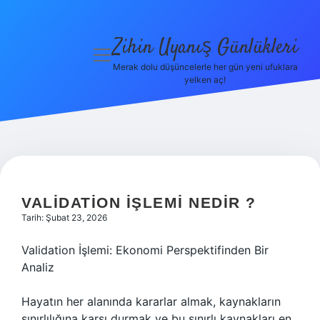
Zihin Uyanış Günlükleri
menüyü
aç
Merak dolu düşüncelerle her gün yeni ufuklara
yelken aç!
Gizlilik
Politikası
Hakkımızda
Yasal Uyarı
VALIDATION IŞLEMI NEDIR ?
Tarih: Şubat 23, 2026
Validation İşlemi: Ekonomi Perspektifinden Bir
Analiz
Hayatın her alanında kararlar almak, kaynakların
sınırlılığına karşı durmak ve bu sınırlı kaynakları en