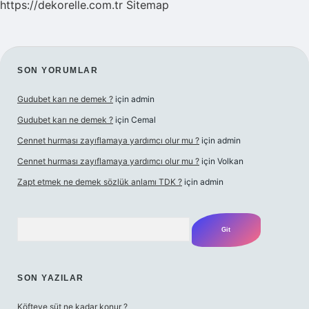
https://dekorelle.com.tr
Sitemap
SIDEBAR
SON YORUMLAR
Gudubet karı ne demek ?
için
admin
Gudubet karı ne demek ?
için
Cemal
Cennet hurması zayıflamaya yardımcı olur mu ?
için
admin
Cennet hurması zayıflamaya yardımcı olur mu ?
için
Volkan
Zapt etmek ne demek sözlük anlamı TDK ?
için
admin
Arama
SON YAZILAR
Köfteye süt ne kadar konur ?