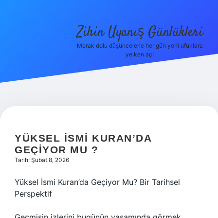
Zihin Uyanış Günlükleri
menüyü
aç
Merak dolu düşüncelerle her gün yeni ufuklara
yelken aç!
Gizlilik
Politikası
Hakkımızda
Yasal Uyarı
YÜKSEL ISMI KURAN’DA
GEÇIYOR MU ?
Tarih: Şubat 8, 2026
Yüksel İsmi Kuran’da Geçiyor Mu? Bir Tarihsel
Perspektif
Geçmişin izlerini bugünün yaşamında görmek,