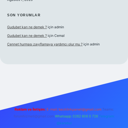
SON YORUMLAR
Gudubet karı ne demek ?
için
admin
Gudubet karı ne demek ?
için
Cemal
Cennet hurması zayıflamaya yardımcı olur mu ?
için
admin
casino
Reklam ve İletişim:
E-mail:
backlinkpaneli@gmail.com
Teams:
forumhizmeti@gmail.com
Whatsapp: 0262 606 0 726
Telegram:
@karabul