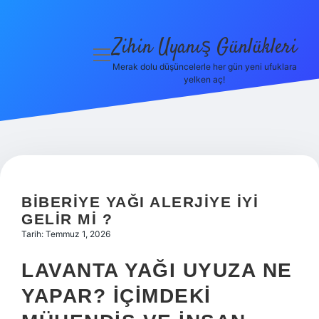
Zihin Uyanış Günlükleri
menüyü
aç
Merak dolu düşüncelerle her gün yeni ufuklara
yelken aç!
Gizlilik
Politikası
Hakkımızda
Yasal Uyarı
BIBERIYE YAĞI ALERJIYE IYI
GELIR MI ?
Tarih: Temmuz 1, 2026
LAVANTA YAĞI UYUZA NE
YAPAR? İÇIMDEKI