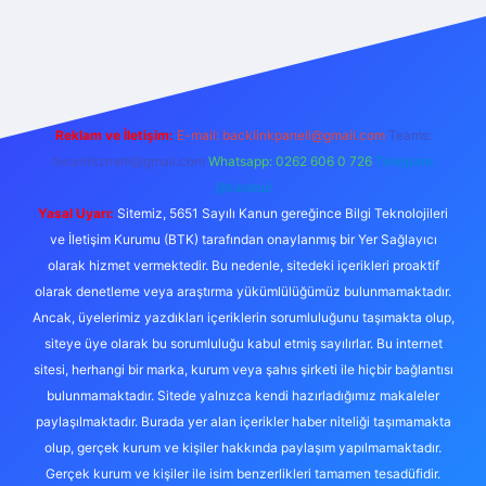
casino
Reklam ve İletişim:
E-mail:
backlinkpaneli@gmail.com
Teams:
forumhizmeti@gmail.com
Whatsapp: 0262 606 0 726
Telegram:
@karabul
Yasal Uyarı:
Sitemiz, 5651 Sayılı Kanun gereğince Bilgi Teknolojileri
ve İletişim Kurumu (BTK) tarafından onaylanmış bir Yer Sağlayıcı
olarak hizmet vermektedir. Bu nedenle, sitedeki içerikleri proaktif
olarak denetleme veya araştırma yükümlülüğümüz bulunmamaktadır.
Ancak, üyelerimiz yazdıkları içeriklerin sorumluluğunu taşımakta olup,
siteye üye olarak bu sorumluluğu kabul etmiş sayılırlar. Bu internet
sitesi, herhangi bir marka, kurum veya şahıs şirketi ile hiçbir bağlantısı
bulunmamaktadır. Sitede yalnızca kendi hazırladığımız makaleler
paylaşılmaktadır. Burada yer alan içerikler haber niteliği taşımamakta
olup, gerçek kurum ve kişiler hakkında paylaşım yapılmamaktadır.
Gerçek kurum ve kişiler ile isim benzerlikleri tamamen tesadüfidir.