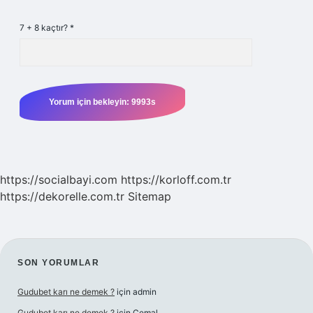
7 + 8 kaçtır?
*
https://socialbayi.com
https://korloff.com.tr
https://dekorelle.com.tr
Sitemap
SIDEBAR
SON YORUMLAR
Gudubet karı ne demek ?
için
admin
Gudubet karı ne demek ?
için
Cemal