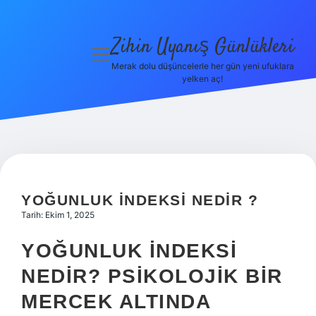
Zihin Uyanış Günlükleri
menüyü
aç
Merak dolu düşüncelerle her gün yeni ufuklara
yelken aç!
Gizlilik
Politikası
Hakkımızda
Yasal Uyarı
YOĞUNLUK INDEKSI NEDIR ?
Tarih: Ekim 1, 2025
YOĞUNLUK İNDEKSI
NEDIR? PSIKOLOJIK BIR
MERCEK ALTINDA