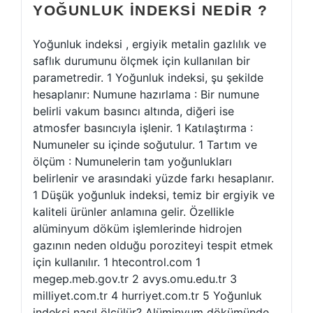
YOĞUNLUK INDEKSI NEDIR ?
Yoğunluk indeksi , ergiyik metalin gazlılık ve
saflık durumunu ölçmek için kullanılan bir
parametredir. 1 Yoğunluk indeksi, şu şekilde
hesaplanır: Numune hazırlama : Bir numune
belirli vakum basıncı altında, diğeri ise
atmosfer basıncıyla işlenir. 1 Katılaştırma :
Numuneler su içinde soğutulur. 1 Tartım ve
ölçüm : Numunelerin tam yoğunlukları
belirlenir ve arasındaki yüzde farkı hesaplanır.
1 Düşük yoğunluk indeksi, temiz bir ergiyik ve
kaliteli ürünler anlamına gelir. Özellikle
alüminyum döküm işlemlerinde hidrojen
gazının neden olduğu poroziteyi tespit etmek
için kullanılır. 1 htecontrol.com 1
megep.meb.gov.tr 2 avys.omu.edu.tr 3
milliyet.com.tr 4 hurriyet.com.tr 5 Yoğunluk
indeksi nasıl ölçülür? Alüminyum dökümünde