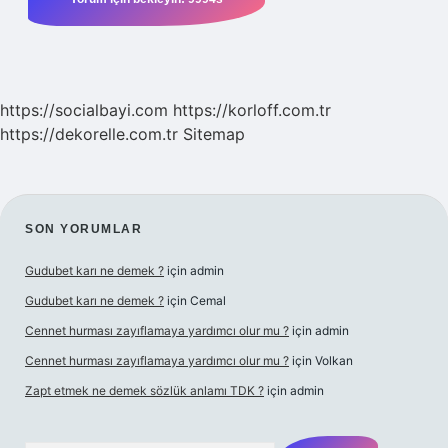
https://socialbayi.com
https://korloff.com.tr
https://dekorelle.com.tr
Sitemap
SIDEBAR
SON YORUMLAR
Gudubet karı ne demek ?
için
admin
Gudubet karı ne demek ?
için
Cemal
Cennet hurması zayıflamaya yardımcı olur mu ?
için
admin
Cennet hurması zayıflamaya yardımcı olur mu ?
için
Volkan
Zapt etmek ne demek sözlük anlamı TDK ?
için
admin
Arama