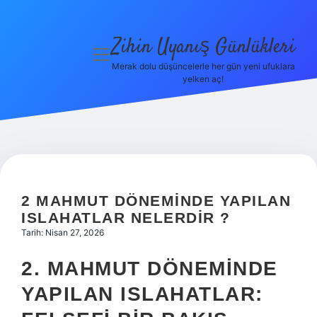
Zihin Uyanış Günlükleri
menüyü
aç
Merak dolu düşüncelerle her gün yeni ufuklara
yelken aç!
Gizlilik
Politikası
Hakkımızda
Yasal Uyarı
2 MAHMUT DÖNEMINDE YAPILAN
ISLAHATLAR NELERDIR ?
Tarih: Nisan 27, 2026
2. MAHMUT DÖNEMINDE
YAPILAN ISLAHATLAR: